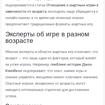
подчеркивается в статье
Отношение к азартным играм в
зависимости от возраста
, молодежь чаще обращается к
онлайн-казино, в то время как пожилые игроки
предпочитают традиционные форматы азартных игр.
Эксперты об игре в разном
возрасте
Многие эксперты в области азартных игр отмечают, что
возраст — это лишь один из факторов, который влияет
на успех игрока. Например,
гемблинг-историк Джон
Кэмпбелл
подчеркивает, что опыт, знание игры и
умение управлять эмоциями имеют ключевое значение.
Опытные игроки, независимо от возраста, могут
находить оптимальные стратегии для достижения
успеха.