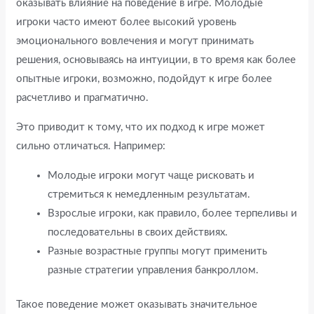
оказывать влияние на поведение в игре. Молодые
игроки часто имеют более высокий уровень
эмоционального вовлечения и могут принимать
решения, основываясь на интуиции, в то время как более
опытные игроки, возможно, подойдут к игре более
расчетливо и прагматично.
Это приводит к тому, что их подход к игре может
сильно отличаться. Например:
Молодые игроки могут чаще рисковать и
стремиться к немедленным результатам.
Взрослые игроки, как правило, более терпеливы и
последовательны в своих действиях.
Разные возрастные группы могут применить
разные стратегии управления банкроллом.
Такое поведение может оказывать значительное