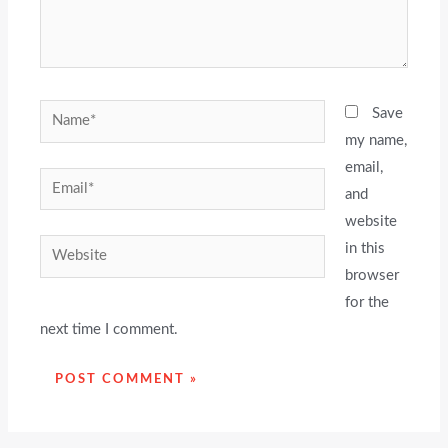
Name*
Save
my name,
email,
Email*
and
website
Website
in this
browser
for the
next time I comment.