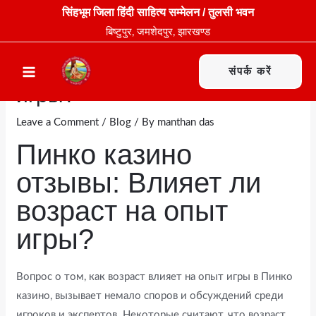
Skip
Post
MAIN
सिंहभूम जिला हिंदी साहित्य सम्मेलन / तुलसी भवन
to
navigation
बिष्टुपुर, जमशेदपुर, झारखण्ड
Пинко казино отзывы:
MENU
content
Влияет ли возраст на опыт
संपर्क करें
игры?
Leave a Comment
/
Blog
/ By
manthan das
Пинко казино
отзывы: Влияет ли
возраст на опыт
U
игры?
GLE
Вопрос о том, как возраст влияет на опыт игры в Пинко
казино, вызывает немало споров и обсуждений среди
игроков и экспертов. Некоторые считают, что возраст