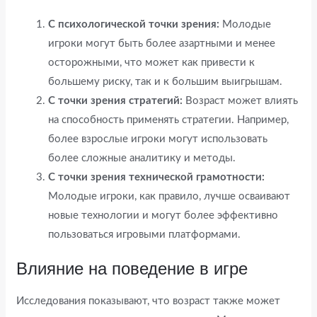
С психологической точки зрения:
Молодые
игроки могут быть более азартными и менее
осторожными, что может как привести к
большему риску, так и к большим выигрышам.
С точки зрения стратегий:
Возраст может влиять
на способность применять стратегии. Например,
более взрослые игроки могут использовать
более сложные аналитику и методы.
С точки зрения технической грамотности:
Молодые игроки, как правило, лучше осваивают
новые технологии и могут более эффективно
пользоваться игровыми платформами.
Влияние на поведение в игре
Исследования показывают, что возраст также может