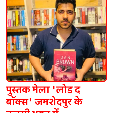
पुस्तक मेला 'लोड द
बॉक्स' जमशेदपुर के