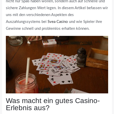
nicht nur Spaß haben wollen, sondern auch auf schnelle und
sichere Zahlungen Wert legen. In diesem Artikel befassen wir
uns mit den verschiedenen Aspekten des
Auszahlungssystems bei
Svea Casino
und wie Spieler ihre
Gewinne schnell und problemlos erhalten können.
Was macht ein gutes Casino-
Erlebnis aus?