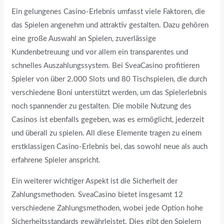
Ein gelungenes Casino-Erlebnis umfasst viele Faktoren, die
das Spielen angenehm und attraktiv gestalten. Dazu gehören
eine große Auswahl an Spielen, zuverlässige
Kundenbetreuung und vor allem ein transparentes und
schnelles Auszahlungssystem. Bei SveaCasino profitieren
Spieler von über 2.000 Slots und 80 Tischspielen, die durch
verschiedene Boni unterstützt werden, um das Spielerlebnis
noch spannender zu gestalten. Die mobile Nutzung des
Casinos ist ebenfalls gegeben, was es ermöglicht, jederzeit
und überall zu spielen. All diese Elemente tragen zu einem
erstklassigen Casino-Erlebnis bei, das sowohl neue als auch
erfahrene Spieler anspricht.
Ein weiterer wichtiger Aspekt ist die Sicherheit der
Zahlungsmethoden. SveaCasino bietet insgesamt 12
verschiedene Zahlungsmethoden, wobei jede Option hohe
Sicherheitsstandards gewährleistet. Dies gibt den Spielern