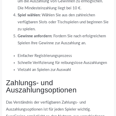
um die Auszahlung von Gewinnen zu ermöglichen.
Die Mindesteinzahlung liegt bei 10 €.
Spiel wählen:
Wählen Sie aus den zahlreichen
verfügbaren Slots oder Tischspielen und beginnen Sie
zu spielen.
Gewinne anfordern:
Fordern Sie nach erfolgreichem
Spielen Ihre Gewinne zur Auszahlung an.
Einfacher Registrierungsprozess
Schnelle Verifizierung für reibungslose Auszahlungen
Vielzahl an Spielen zur Auswahl
Zahlungs- und
Auszahlungsoptionen
Das Verständnis der verfügbaren Zahlungs- und
Auszahlungsoptionen ist für jeden Spieler wichtig.